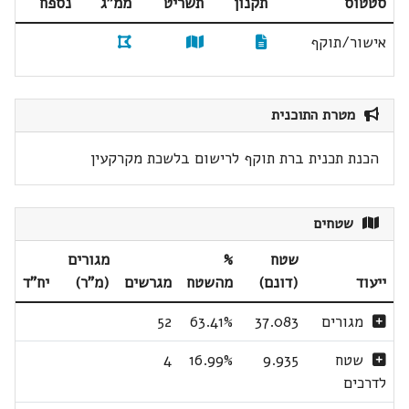
סטטוס
תקנון
תשריט
ממ"ג
נספח
אישור/תוקף
מטרת התוכנית
הכנת תכנית ברת תוקף לרישום בלשכת מקרקעין
שטחים
שטח
%
מגורים
ייעוד
(דונם)
מהשטח
מגרשים
(מ"ר)
יח"ד
מגורים
37.083
63.41%
52
שטח
9.935
16.99%
4
לדרכים