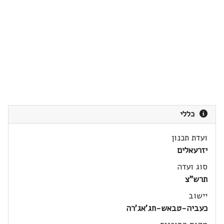
כללי
ועדת תכנון
יזרעאלים
סוג ועדה
תרש"צ
יישוב
כעביה-טבאש-חג'אג'רה