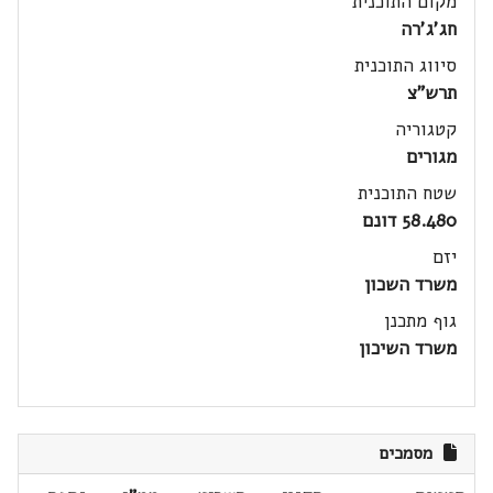
מקום התוכנית
חג'ג'רה
סיווג התוכנית
תרש"צ
קטגוריה
מגורים
שטח התוכנית
58.480 דונם
יזם
משרד השכון
גוף מתכנן
משרד השיכון
מסמכים