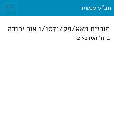
תב"ע עכשיו
תוכנית מאא/מק/1/1071 אור יהודה
ברח' הסדנא 12