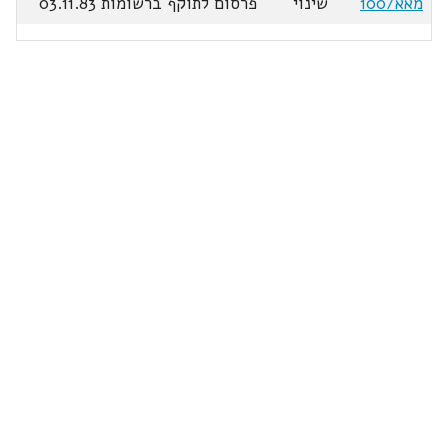
מאא/100
שינוי
פרסום לתוקף ברשומות 03.11.83