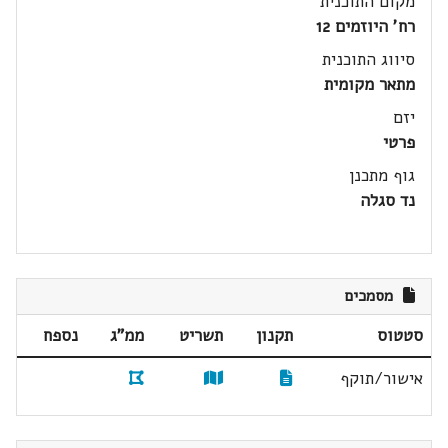
מקום התוכנית
רח' היוזמים 12
סיווג התוכנית
מתאר מקומית
יזם
פרטי
גוף מתכנן
נד סגלה
מסמכים
סטטוס
תקנון
תשריט
ממ"ג
נספח
אישור/תוקף