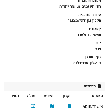
מקום התוכנית
רח' היוזמים 8, אור יהודה
סיווג התוכנית
תקנון נקודתי/מבנני
קטגוריה
תעשיה ומלאכה
יזם
פרטי
גוף מתכנן
ד. אלדן אדריכלות
מסמכים
סטטוס
תקנון
תשריט
ממ"ג
נספח
אישור/תוקף