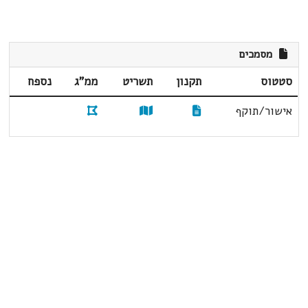
מסמכים
סטטוס
תקנון
תשריט
ממ"ג
נספח
אישור/תוקף