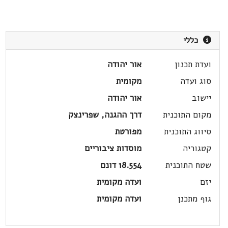
כללי
ועדת תכנון
אור יהודה
סוג ועדה
מקומית
יישוב
אור יהודה
מקום התוכנית
דרך ההגנה, שפרינצק
סיווג התוכנית
מפורטת
קטגוריה
מוסדות ציבוריים
שטח התוכנית
18.554 דונם
יזם
ועדה מקומית
גוף מתכנן
ועדה מקומית