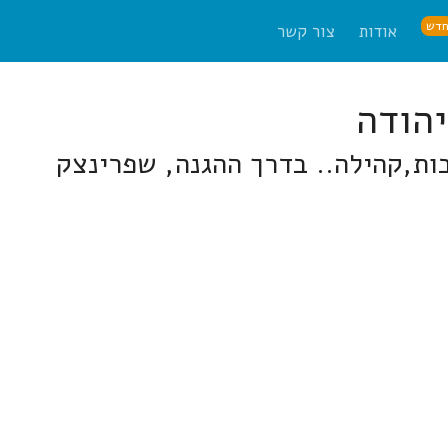
דש
אודות
צור קשר
ות,קהילה.. בדרך ההגנה, שפרינצק