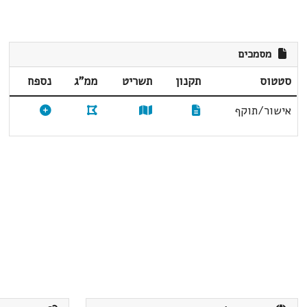
מסמכים
סטטוס
תקנון
תשריט
ממ"ג
נספח
אישור/תוקף