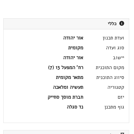
כללי
ועדת תכנון
אור יהודה
סוג ועדה
מקומית
יישוב
אור יהודה
מקום התוכנית
רח' המפעל 13 (7)
סיווג התוכנית
מתאר מקומית
קטגוריה
תעשיה ומלאכה
יזם
חברת מוסך סחייק
גוף מתכנן
נד סגלה