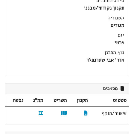
סיווג התוכנית
תקנון נקודתי/מבנני
קטגוריה
מגורים
יזם
פרטי
גוף מתכנן
אדר' אבי שטרנפלד
מסמכים
סטטוס
תקנון
תשריט
ממ"ג
נספח
אישור/תוקף