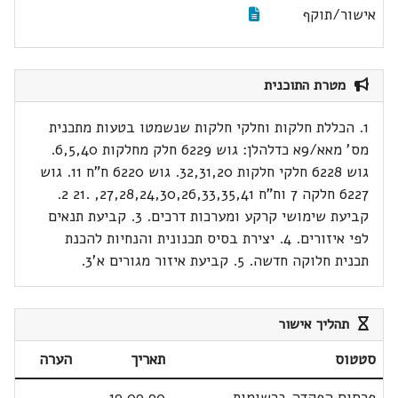
אישור/תוקף
מטרת התוכנית
1. הכללת חלקות וחלקי חלקות שנשמטו בטעות מתכנית
מס' מאא/9א כדלהלן: גוש 6229 חלק מחלקות 6,5,40.
גוש 6228 חלקי חלקות 32,31,20. גוש 6220 ח"ח 11. גוש
6227 חלקה 7 וח"ח 27,28,24,30,26,33,35,41, .21 2.
קביעת שימושי קרקע ומערכות דרכים. 3. קביעת תנאים
לפי איזורים. 4. יצירת בסיס תכנונית והנחיות להכנת
תכנית חלוקה חדשה. 5. קביעת איזור מגורים א'3.
תהליך אישור
סטטוס
תאריך
הערה
פרסום הפקדה ברשומות
19.09.90