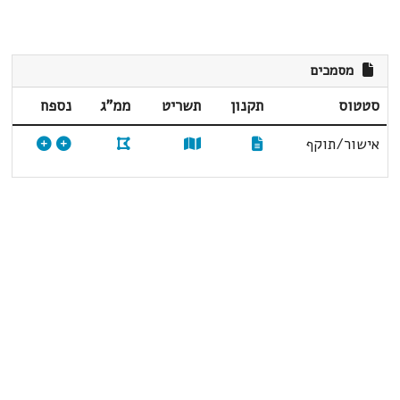
מסמכים
סטטוס
תקנון
תשריט
ממ"ג
נספח
אישור/תוקף