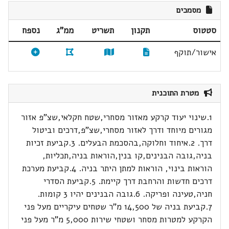
מסמכים
סטטוס
תקנון
תשריט
ממ"ג
נספח
אישור/תוקף
מטרת התוכנית
1.שינוי יעוד קרקע מאזור מסחרי,שטח חקלאי,שצ"פ אזור
מגורים מיוחד ודרך לאזור מסחרי,שצ"פ,דרכים וביטול
דרך. 2.איחוד וחלוקה,בהסכמת הבעלים. 3.קביעת זכיות
בניה,גובה הבנינים,קו בנין,הוראות בניה,תכליות,
הוראות בינוי, הוראות למתן היתר בניה. 4.קביעת מערכת
דרכים חדשות והרחבת דרך קיימת. 5.קביעת הסדרי
חניה,טעינה ופריקה. 6.גובה הבנינים יהיו 3 קומות.
7.קביעת בניה של 14,500 מ"ר שטחים עיקריים מעל פני
הקרקע למטרות מסחר ושטחי שירות 5,000 מ"ר מעל פני