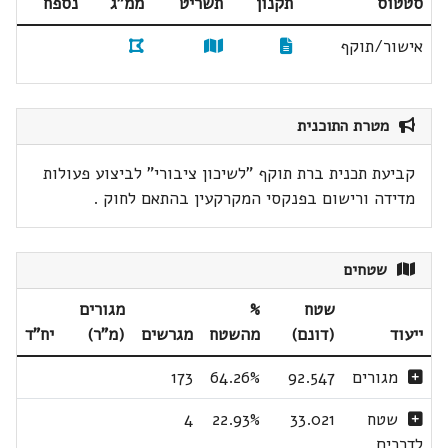
סטטוס
תקנון
תשריט
ממ"ג
נספח
אישור/תוקף
מטרת התוכנית
קביעת תכנית ברת תוקף "לשיכון ציבורי" לביצוע פעולות
מדידה ורישום בפנקסי המקרקעין בהתאם לחוק .
שטחים
שטח
%
מגורים
ייעוד
(דונם)
מהשטח
מגרשים
(מ"ר)
יח"ד
מגורים
92.547
64.26%
173
שטח
33.021
22.93%
4
לדרכים