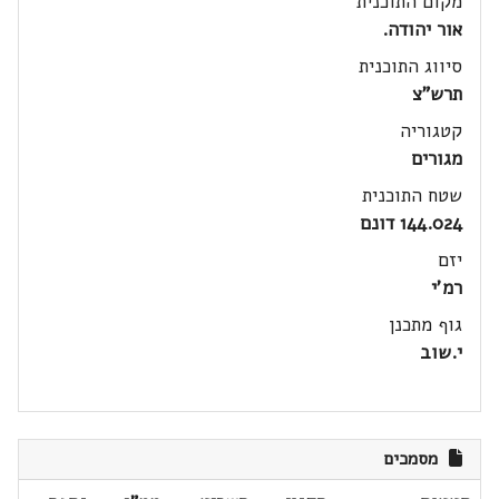
מקום התוכנית
אור יהודה.
סיווג התוכנית
תרש"צ
קטגוריה
מגורים
שטח התוכנית
144.024 דונם
יזם
רמ'י
גוף מתכנן
י.שוב
מסמכים