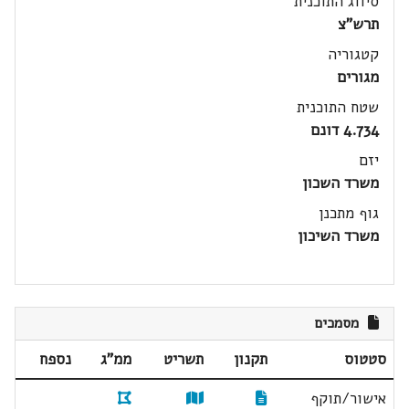
סיווג התוכנית
תרש"צ
קטגוריה
מגורים
שטח התוכנית
4.734 דונם
יזם
משרד השכון
גוף מתכנן
משרד השיכון
מסמכים
סטטוס
תקנון
תשריט
ממ"ג
נספח
אישור/תוקף