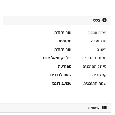
כללי
ועדת תכנון
אור יהודה
סוג ועדה
מקומית
יישוב
אור יהודה
מקום התוכנית
רח' יקותיאל אדם
סיווג התוכנית
מפורטת
קטגוריה
שטח לדרכים
שטח התוכנית
4.328 דונם
שטחים