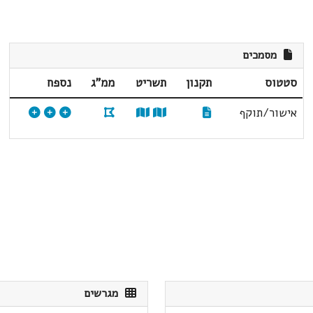
מסמכים
סטטוס
תקנון
תשריט
ממ"ג
נספח
אישור/תוקף
מגרשים