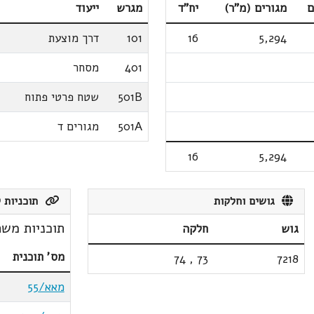
ם
מגורים (מ"ר)
יח"ד
מגרש
ייעוד
5,294
16
101
דרך מוצעת
401
מסחר
501B
שטח פרטי פתוח
501A
מגורים ד
16
5,294
גושים וחלקות
תוכניות ק
תוכניות משת
גוש
חלקה
מס' תוכנית
74
,
73
7218
מאא/55