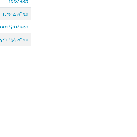
מאא/100
תמ"א 4 שינוי 2
מאא/מק/1001
תמ"א 34/ב/4