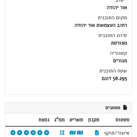
אור יהודה
מקום התוכנית
רחוב העצמאות אור יהודה
סיווג התוכנית
מפורטת
קטגוריה
מגורים
שטח התוכנית
58.295 דונם
מסמכים
סטטוס
תקנון
תשריט
ממ"ג
נספח
אישור/תוקף