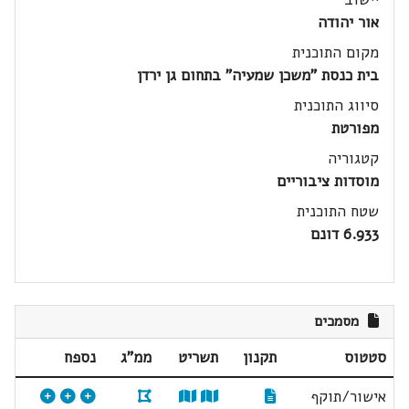
אור יהודה
מקום התוכנית
בית כנסת "משכן שמעיה" בתחום גן ירדן
סיווג התוכנית
מפורטת
קטגוריה
מוסדות ציבוריים
שטח התוכנית
6.933 דונם
מסמכים
סטטוס
תקנון
תשריט
ממ"ג
נספח
אישור/תוקף