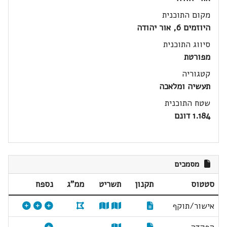
מקום התוכנית
היוזמים 6, אור יהודה
סיווג התוכנית
מפורטת
קטגוריה
תעשיה ומלאכה
שטח התוכנית
1.184 דונם
מסמכים
סטטוס
תקנון
תשריט
ממ"ג
נספח
אישור/תוקף