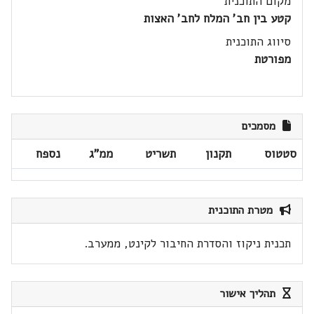
מקום התוכנית
קטע בין חב' המלח לחב' האצות
סיווג התוכנית
מפורטת
מסמכים
סטטוס
תקנון
תשריט
ממ"ג
נספח
מטרת התוכנית
תכנית ניקוז והסדרת החיבור לקינט, ממערב.
תהליך אישור