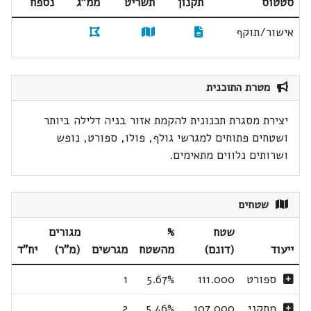
סטטוס
תקנון
תשריט
ממ"ג
נספח
אישור/תוקף
מטרת התוכנית
יצירת מסגרת תכנונית להקמת אזור בניה דלילה ביותר
ושטחים פתוחים למגרשי גולף, פולו, ספורט, נופש
ושרותים נלווים מתאימים.
שטחים
שטח
%
מגורים
ייעוד
(דונם)
מהשטח
מגרשים
(מ"ר)
יח"ד
ספורט
111.000
5.67%
1
מתקני
107.000
5.46%
2