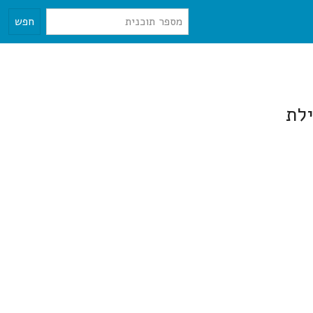
חפש
ילת