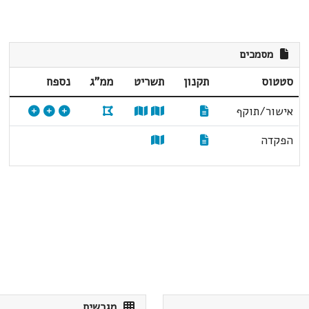
מסמכים
סטטוס
תקנון
תשריט
ממ"ג
נספח
אישור/תוקף
הפקדה
מגרשים