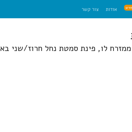
דש
אודות
צור קשר
ממזרח לו, פינת סמטת נחל חרוז/שני בא