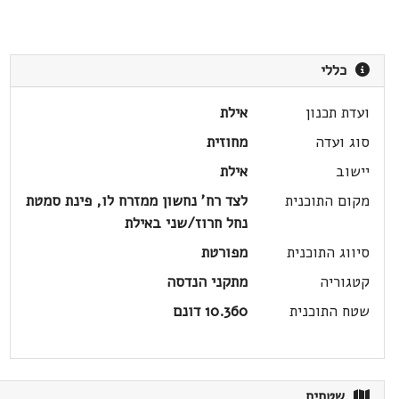
כללי
ועדת תכנון
אילת
סוג ועדה
מחוזית
יישוב
אילת
מקום התוכנית
לצד רח' נחשון ממזרח לו, פינת סמטת
נחל חרוז/שני באילת
סיווג התוכנית
מפורטת
קטגוריה
מתקני הנדסה
שטח התוכנית
10.360 דונם
שטחים