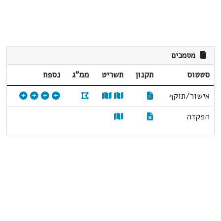
מסמכים
סטטוס
תקנון
תשריט
ממ"ג
נספח
אישור/תוקף
הפקדה