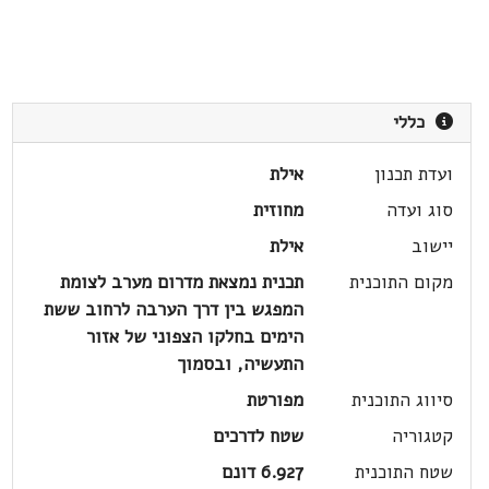
כללי
ועדת תכנון
אילת
סוג ועדה
מחוזית
יישוב
אילת
מקום התוכנית
תכנית נמצאת מדרום מערב לצומת
המפגש בין דרך הערבה לרחוב ששת
הימים בחלקו הצפוני של אזור
התעשיה, ובסמוך
סיווג התוכנית
מפורטת
קטגוריה
שטח לדרכים
שטח התוכנית
6.927 דונם