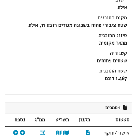
אילת
מקום התוכנית
שטח ציבורי פתוח בשכונת מגורים רובע 11, אילת
סיווג התוכנית
מתאר מקומית
קטגוריה
שטחים פתוחים
שטח התוכנית
1.487 דונם
מסמכים
סטטוס
תקנון
תשריט
ממ"ג
נספח
אישור/תוקף