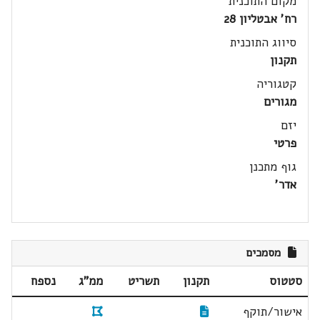
מקום התוכנית
רח' אבטליון 28
סיווג התוכנית
תקנון
קטגוריה
מגורים
יזם
פרטי
גוף מתכנן
אדר'
מסמכים
סטטוס
תקנון
תשריט
ממ"ג
נספח
אישור/תוקף