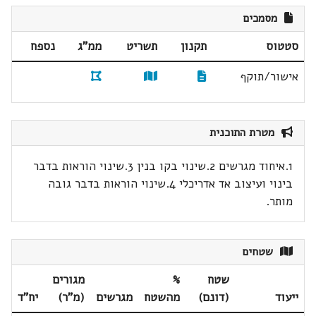
מסמכים
סטטוס
תקנון
תשריט
ממ"ג
נספח
אישור/תוקף
מטרת התוכנית
1.איחוד מגרשים 2.שינוי בקו בנין 3.שינוי הוראות בדבר
בינוי ועיצוב אד אדריכלי 4.שינוי הוראות בדבר גובה
מותר.
שטחים
שטח
%
מגורים
ייעוד
(דונם)
מהשטח
מגרשים
(מ"ר)
יח"ד