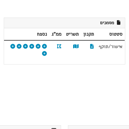
מסמכים
סטטוס
תקנון
תשריט
ממ"ג
נספח
אישור/תוקף