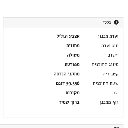
כללי
ועדת תכנון
אצבע הגליל
סוג ועדה
מחוזית
יישוב
מטולה
סיווג התוכנית
מפורטת
קטגוריה
מתקני הנדסה
שטח התוכנית
59.536 דונם
יזם
מקורות
גוף מתכנן
ברוך שמיר