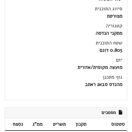
סיווג התוכנית
מפורטת
קטגוריה
מתקני הנדסה
שטח התוכנית
0.805 דונם
יזם
מועצה מקומית/אזורית
גוף מתכנן
מהנדס סבאג ראתב
מסמכים
סטטוס
תקנון
תשריט
ממ"ג
נספח