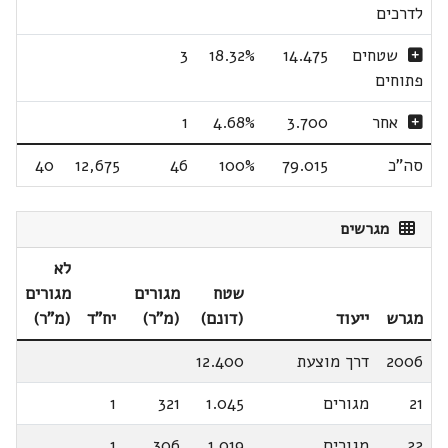
לדרכים
שטחים
14.475
18.32%
3
פתוחים
אחר
3.700
4.68%
1
סה"כ
79.015
100%
46
12,675
40
מגרשים
לא
שטח
מגורים
מגורים
מגרש
ייעוד
(דונם)
(מ"ר)
יח"ד
(מ"ר)
2006
דרך מוצעת
12.400
21
מגורים
1.045
321
1
22
מגורים
1.019
306
1