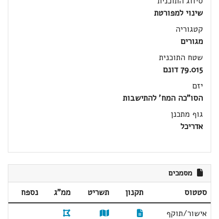
סיווג התוכנית
שינוי למפורטת
קטגוריה
מגורים
שטח התוכנית
79.015 דונם
יזם
הסו"כה המח' להתישבות
גוף מתכנן
אדריכל
מסמכים
סטטוס
תקנון
תשריט
ממ"ג
נספח
אישור/תוקף