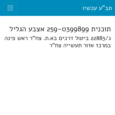
תב"ע עכשיו
תוכנית 259-0399899 אצבע הגליל
ג/22883 ביטול דרכים בא.ת. צח"ר ראש פינה
במרכז אזור תעשייה צח"ר