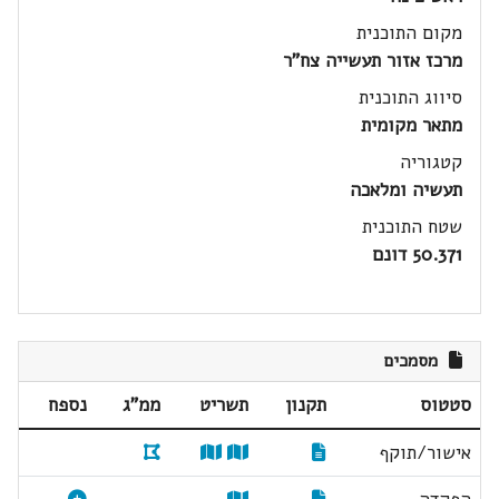
מקום התוכנית
מרכז אזור תעשייה צח"ר
סיווג התוכנית
מתאר מקומית
קטגוריה
תעשיה ומלאכה
שטח התוכנית
50.371 דונם
מסמכים
סטטוס
תקנון
תשריט
ממ"ג
נספח
אישור/תוקף