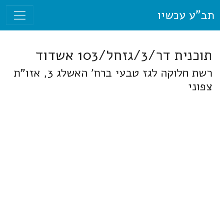
תב"ע עכשיו
תוכנית דר/3/גזחל/103 אשדוד
רשת חלוקה לגז טבעי ברח' האשלג 3, אזו"ת
צפוני