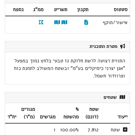
סטטוס
תקנון
תשריט
ממ"ג
נספח
אישור/תוקף
מטרת התוכנית
התווית רצועה לרשת חלוקת גז טבעי בלחץ נמוך במפעל
"אגן יצרני כימיקלים בע"מ" ובשטח המשולב לתחנת כוח
ופרוזדור חשמל.
שטחים
שטח
%
מגורים
ייעוד
(דונם)
מהשטח
מגרשים
(מ"ר)
יח"ד
שטח
7.812
100.00%
1