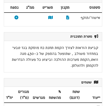
סטטוס
תקנון
תשריט
ממ"ג
נספח
אישור/תוקף
מטרת התוכנית
קביעת הוראות לצורך הקמת תחנת כח מוסקת בגז טבעי
במחזור משולב , שתופעל בהספק של כ-430 מגה
וואט,הקמת מערכות ההולכה וביצוע כל פעולה הנדרשת
להקמתן ולהעלתן.
שטחים
שטח
%
מגורים
ייעוד
(דונם)
מהשטח
מגרשים
(מ"ר)
יח"ד