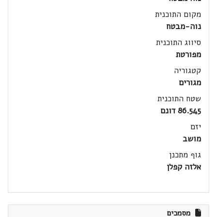
מקום התוכנית
נוה-מבטח
סיווג התוכנית
מפורטת
קטגוריה
מגורים
שטח התוכנית
86.545 דונם
יזם
מושב
גוף מתכנן
אלזה קפלן
מסמכים