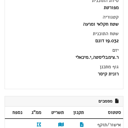
סיווג התוכנית
מפורטת
קטגוריה
שטח חקלאי ומרעה
שטח התוכנית
19.032 דונם
יזם
ר.צימבליסטה,י.מיכאלי
גוף מתכנן
רונית קיסר
מסמכים
סטטוס
תקנון
תשריט
ממ"ג
נספח
אישור/תוקף