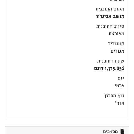
מקום התוכנית
מושב אביגדור
סיווג התוכנית
מפורטת
קטגוריה
מגורים
שטח התוכנית
1,715.856 דונם
יזם
פרטי
גוף מתכנן
אדר'
מסמכים