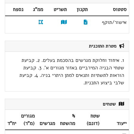
סטטוס
תקנון
תשריט
ממ"ג
נספח
אישור/תוקף
מטרת התוכנית
1. איחוד וחלוקת מגרשים בהסכמת בעלים. 2. קביעת
שטחי הבניה המירביים באזור מגורים א'. 3. קביעת
הוראות לתשתיות ותנאים למתן היתרי בניה. 4. קביעת
שלבי ביצוע התכנית.
שטחים
שטח
%
מגורים
ייעוד
(דונם)
מהשטח
מגרשים
(מ"ר)
יח"ד