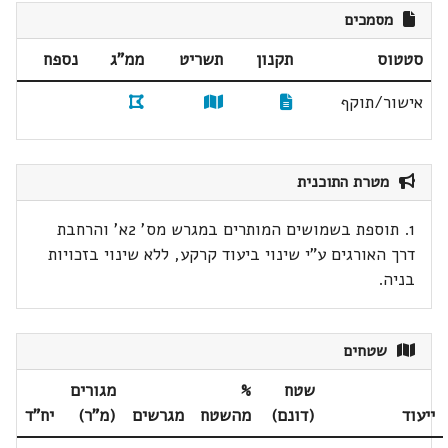
מסמכים
סטטוס
תקנון
תשריט
ממ"ג
נספח
אישור/תוקף
מטרת התוכנית
1. תוספת בשמושים המותרים במגרש מס' 2א' והרחבת
דרך האורגים ע"י שינוי ביעוד קרקע, ללא שינוי בזכויות
בניה.
שטחים
שטח
%
מגורים
ייעוד
(דונם)
מהשטח
מגרשים
(מ"ר)
יח"ד