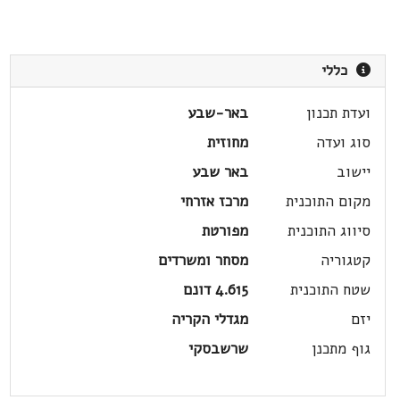
כללי
ועדת תכנון
באר-שבע
סוג ועדה
מחוזית
יישוב
באר שבע
מקום התוכנית
מרכז אזרחי
סיווג התוכנית
מפורטת
קטגוריה
מסחר ומשרדים
שטח התוכנית
4.615 דונם
יזם
מגדלי הקריה
גוף מתכנן
שרשבסקי