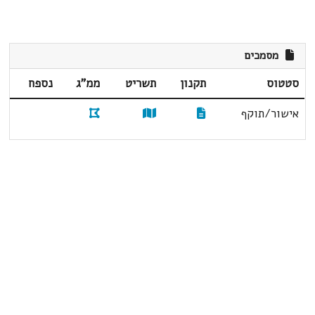
מסמכים
סטטוס
תקנון
תשריט
ממ"ג
נספח
אישור/תוקף