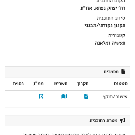
מקום התוכנית
רח' יצחק נפחא, אזו"ת
סיווג התוכנית
תקנון נקודתי/מבנני
קטגוריה
תעשיה ומלאכה
מסמכים
סטטוס
תקנון
תשריט
ממ"ג
נספח
אישור/תוקף
מטרת התוכנית
שינוי בקווי בנין לחדר טרנספורמציה באזור תעשיה