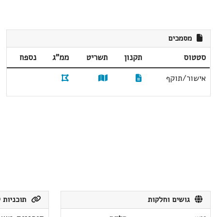
מסמכים
סטטוס
תקנון
תשריט
ממ"ג
נספח
אישור/תוקף
גושים וחלקות
תוכניות ק