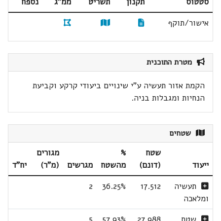
סטטוס
תקנון
תשריט
ממ"ג
נספח
אישור/תוקף
מטרת התוכנית
הקמת אזור תעשיה ע"י שינויים ביעודי קרקע וקביעת
הנחיות ומגבלות בניה.
שטחים
שטח
%
מגורים
ייעוד
(דונם)
מהשטח
מגרשים
(מ"ר)
יח"ד
תעשיה
17.512
36.25%
2
ומלאכה
שטח
27.988
57.93%
5