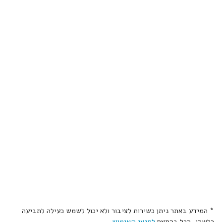
* המידע באתר ניתן כשירות לציבור ולא יכול לשמש כעילה לתביעה
כלשהי, הכל בהתאם
לתנאי השימוש
.