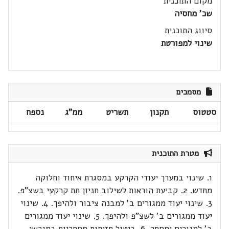
מקום התוכנית
שכ' מחסיה
סיווג התוכנית
שינוי למפורטת
מסמכים
סטטוס
תקנון
תשריט
ממ"ג
נספח
מטרת התוכנית
1. שינוי במערך יעודי הקרקע במסגרת איחוד וחלוקה
מחדש. 2. קביעת הוראות לשילוב חניון תת קרקעי בשצ"פ.
3. שינוי יעוד ממגורים ב' למבנה ציבור ולהיפך. 4. שינוי
יעוד ממגורים ב' לשצ"פ ולהיפך. 5. שינוי יעוד ממגורים
ב' למגורים ןמסחר. 6. ביטול חזיתות מסחריות במגרשי