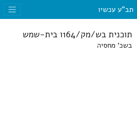
תב"ע עכשיו
תוכנית בש/מק/164ו בית-שמש
בשכ' מחסיה