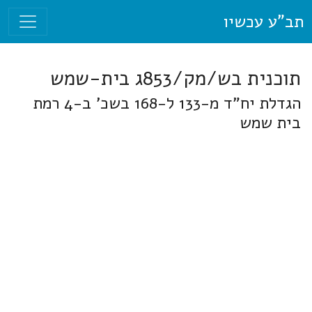
תב"ע עכשיו
תוכנית בש/מק/853ג בית-שמש
הגדלת יח"ד מ-133 ל-168 בשכ' ב-4 רמת
בית שמש