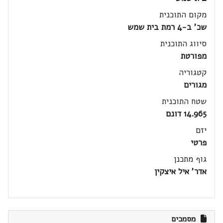
מקום התוכנית
שכ' ב-4 רמת בית שמש
סיווג התוכנית
מפורטת
קטגוריה
מגורים
שטח התוכנית
14.965 דונם
יזם
פרטי
גוף מתכנן
אדר' איל איצקין
מסמכים