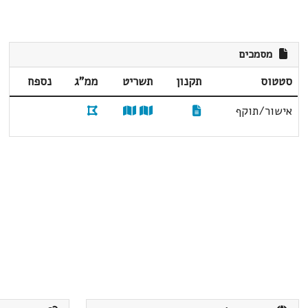
מסמכים
סטטוס
תקנון
תשריט
ממ"ג
נספח
אישור/תוקף