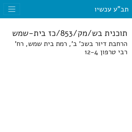
תב"ע עכשיו
תוכנית בש/מק/853/כז בית-שמש
הרחבת דיור בשכ' ב', רמת בית שמש, רח'
רבי טרפון 12-4