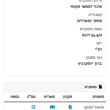
סיווג התוכנית
שינוי למתאר מקומי
קטגוריה
מסחר ומשרדים
שטח התוכנית
54.412 דונם
יזם
רמ'י
גוף מתכנן
ברוך יוסקוביץ
מסמכים
סטטוס
תקנון
תשריט
ממ"ג
נספח
אישור/תוקף