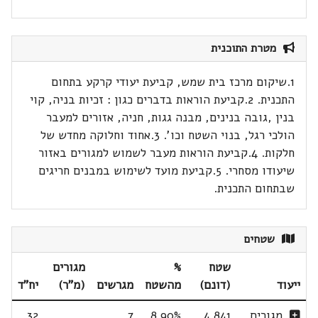
מטרת התוכנית
1.שיקום מרכז בית שמש, קביעת יעודי קרקע בתחום
התכנית. 2.קביעת הוראות בדברים כגון : זכיות בניה, קוי
בנין ,גובה בנינים, מבנה גגות, חניה, אזורים למעבר
הולכי רגל, בנוי השטח וכו'. 3.אחוד וחלוקה מחדש של
חלקות. 4.קביעת הוראות מעבר לשמוש למגורים באזור
שיעודו מסחרי. 5.קביעת מועד לשימוש במבנים חריגים
שבתחום התכנית.
שטחים
שטח
%
מגורים
ייעוד
(דונם)
מהשטח
מגרשים
(מ"ר)
יח"ד
מגורים
4.841
8.90%
7
32