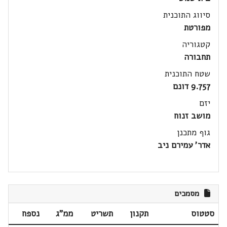
סיווג התוכנית
מפורטת
קטגוריה
תחבורה
שטח התוכנית
9.757 דונם
יזם
מושב זנוח
גוף מתכנן
אדר' עמירם ניב
מסמכים
סטטוס
תקנון
תשריט
ממ"ג
נספח