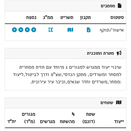
מסמכים
סטטוס
תקנון
תשריט
ממ"ג
נספח
אישור/תוקף
מטרת התוכנית
שינוי יעוד ממגרש למגורים ג מיוחד עם חזית מסחרית
למסחר ומשרדים, מתקן הנדסי,שצ"פ ודרך לביטול,ליעוד
:מסחר,משרדים וחדר שנאים,וכיכר עיר עירונית.
שטחים
שטח
%
מגורים
ייעוד
(דונם)
מהשטח
מגרשים
(מ"ר)
יח"ד