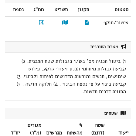
סטטוס
תקנון
תשריט
ממ"ג
נספח
אישור/תוקף
מטרת התוכנית
1) ביטול תכנית מס' בש/1 בגבולות שטח התכנית. 2)
קביעת גבולות מיתחמי תכנון ויעודי קרקע, פירוט
שימושים, תנאים והוראות הדרושים לפיתוח ולבינוי. 3)
קביעת בינוי על פי נספח הבינוי . 4) חלוקה חדשה . 5)
התווית דרכים חדשות.
שטחים
שטח
%
מגורים
ייעוד
(דונם)
מהשטח
מגרשים
(מ"ר)
יח"ד