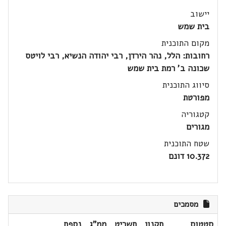
יישוב
בית שמש
מקום התוכנית
רחובות: הלל, נהר הירדן, רבי יהודה הנשיא, רבי לויטס
שכונה ב' רמת בית שמש
סיווג התוכנית
מפורטת
קטגוריה
מגורים
שטח התוכנית
10.372 דונם
מסמכים
סטטוס
תקנון
תשריט
ממ"ג
נספח