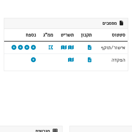
מסמכים
סטטוס
תקנון
תשריט
ממ"ג
נספח
אישור/תוקף
הפקדה
מגרשים