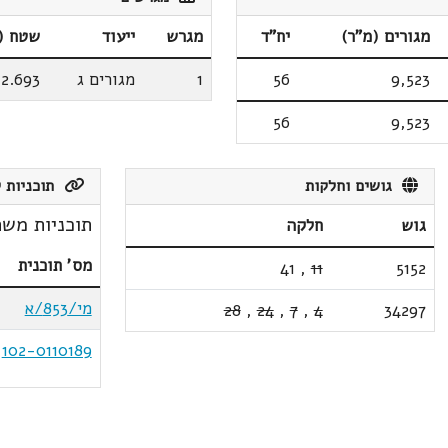
מגורים (מ"ר)
יח"ד
מגרש
ייעוד
שטח (
9,523
56
1
מגורים ג
2.693
56
9,523
גושים וחלקות
תוכניות ק
תוכניות משת
גוש
חלקה
מס' תוכנית
41
,
11
5152
מי/853/א
28
,
24
,
7
,
4
34297
102-0110189