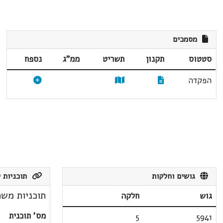
מסמכים
סטטוס
תקנון
תשריט
ממ"ג
נספח
הפקדה
גושים וחלקות
תוכניות ק
תוכניות משת
גוש
חלקה
מס' תוכנית
5
5941