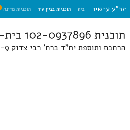
תב"ע עכשיו
ח
בית
תוכניות בניין עיר
תוכניות מדינה
תוכנית 102-0937896 בית-שמש
הרחבת ותוספת יח"ד ברח' רבי צדוק 1-9, שכ' ב' רמב"ש