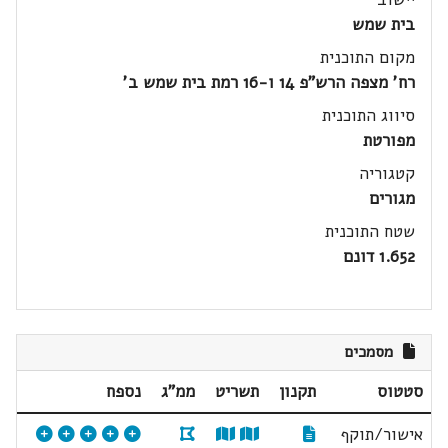
בית שמש
מקום התוכנית
רח' מצפה הרש"פ 14 ו-16 רמת בית שמש ב'
סיווג התוכנית
מפורטת
קטגוריה
מגורים
שטח התוכנית
1.652 דונם
מסמכים
סטטוס
תקנון
תשריט
ממ"ג
נספח
אישור/תוקף