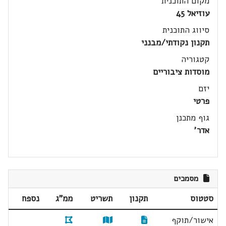
מקום התוכנית
עוזיאל 45
סיווג התוכנית
תקנון נקודתי/מבנני
קטגוריה
מוסדות ציבוריים
יזם
פרטי
גוף מתכנן
אדר'
מסמכים
סטטוס
תקנון
תשריט
ממ"ג
נספח
אישור/תוקף